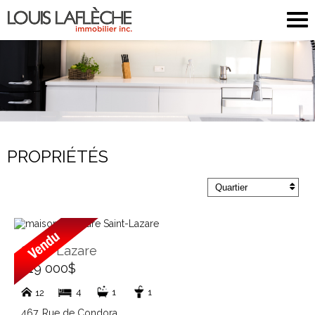
PROPRIÉTÉS
Quartier
Saint-Lazare
719 000$
4
1
1
12
467, Rue de Condora